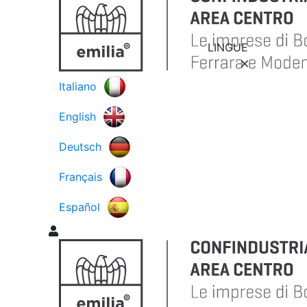
LINGUE
Italiano
English
Deutsch
Français
Español