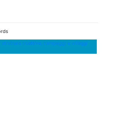
rds
 strutture ricettive, campeggi e villaggi