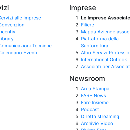
izi
Imprese
Servizi alle Imprese
Le Imprese Associat
Convenzioni
Filiere
Incentivi
Mappa Aziende assoc
Library
Piattaforma della
Comunicazioni Tecniche
Subfornitura
Calendario Eventi
Albo Servizi Professio
International Outlook
Associati per Associat
Newsroom
Area Stampa
FARE News
Fare Insieme
Podcast
Diretta streaming
Archivio Video