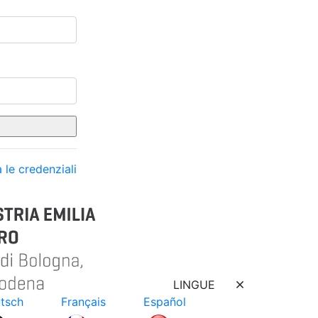
 le credenziali
LINGUE
tsch
Français
Español