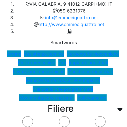
VIA CALABRIA, 9 41012 CARPI (MO) IT
059 6231076
info@emmeciquattro.net
http://www.emmeciquattro.net
Smartwords
Argani
Assistenza tecnica
Carpenterie meccaniche
Elettromeccanico
Gru
Impianti industriali
Lavorazioni meccaniche
Macchinari industriali
Manutenzione macchine e impianti
Manutenzione programmata
Movimentazione materiali
Sollevamento
Filiere