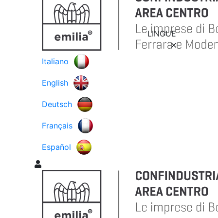
LINGUE
Italiano
English
Deutsch
Français
Español