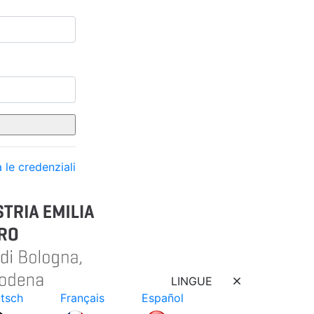
 le credenziali
LINGUE
tsch
Français
Español