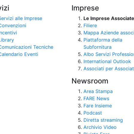
izi
Imprese
Servizi alle Imprese
Le Imprese Associat
Convenzioni
Filiere
Incentivi
Mappa Aziende assoc
Library
Piattaforma della
Comunicazioni Tecniche
Subfornitura
Calendario Eventi
Albo Servizi Professio
International Outlook
Associati per Associat
Newsroom
Area Stampa
FARE News
Fare Insieme
Podcast
Diretta streaming
Archivio Video