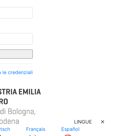
 le credenziali
LINGUE
tsch
Français
Español