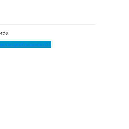
rds
ervizi professionali ICT