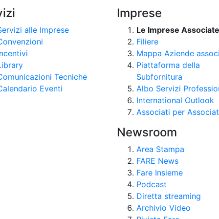
izi
Imprese
Servizi alle Imprese
Le Imprese Associat
Convenzioni
Filiere
Incentivi
Mappa Aziende assoc
Library
Piattaforma della
Comunicazioni Tecniche
Subfornitura
Calendario Eventi
Albo Servizi Professio
International Outlook
Associati per Associat
Newsroom
Area Stampa
FARE News
Fare Insieme
Podcast
Diretta streaming
Archivio Video