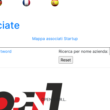
iate
Mappa associati
Startup
rtword
Ricerca per nome azienda:
OPEN 1 S.R.L.