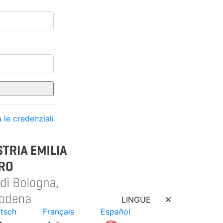
 le credenziali
LINGUE
tsch
Français
Español