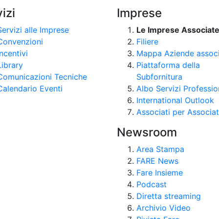
izi
Imprese
Servizi alle Imprese
Le Imprese Associat
Convenzioni
Filiere
Incentivi
Mappa Aziende assoc
Library
Piattaforma della
Comunicazioni Tecniche
Subfornitura
Calendario Eventi
Albo Servizi Professio
International Outlook
Associati per Associat
Newsroom
Area Stampa
FARE News
Fare Insieme
Podcast
Diretta streaming
Archivio Video