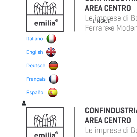
LINGUE
Italiano
English
Deutsch
Français
Español