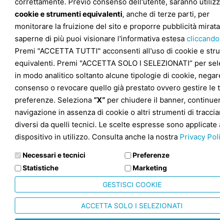
correttamente. Previo consenso dell'utente, saranno utilizz
cookie e strumenti equivalenti
, anche di terze parti, per
monitorare la fruizione del sito e proporre pubblicità mirata
saperne di più puoi visionare l'informativa estesa
cliccando
Premi "ACCETTA TUTTI" acconsenti all'uso di cookie e str
equivalenti. Premi "ACCETTA SOLO I SELEZIONATI” per sel
in modo analitico soltanto alcune tipologie di cookie, negare
consenso o revocare quello già prestato ovvero gestire le 
preferenze. Seleziona
“X”
per chiudere il banner, continuer
navigazione in assenza di cookie o altri strumenti di tracc
diversi da quelli tecnici. Le scelte espresse sono applicate 
dispositivo in utilizzo. Consulta anche la nostra
Privacy Pol
Necessari e tecnici
Preferenze
Statistiche
Marketing
GESTISCI COOKIE
ACCETTA SOLO I SELEZIONATI