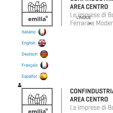
LINGUE
Italiano
English
Deutsch
Français
Español