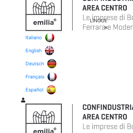
LINGUE
Italiano
English
Deutsch
Français
Español