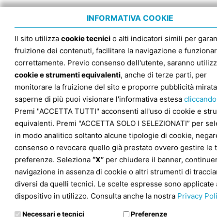
INFORMATIVA COOKIE
Il sito utilizza
cookie tecnici
o alti indicatori simili per garan
fruizione dei contenuti, facilitare la navigazione e funziona
correttamente. Previo consenso dell'utente, saranno utilizz
cookie e strumenti equivalenti
, anche di terze parti, per
monitorare la fruizione del sito e proporre pubblicità mirata
saperne di più puoi visionare l'informativa estesa
cliccando
Premi "ACCETTA TUTTI" acconsenti all'uso di cookie e str
equivalenti. Premi "ACCETTA SOLO I SELEZIONATI” per sel
in modo analitico soltanto alcune tipologie di cookie, negare
consenso o revocare quello già prestato ovvero gestire le 
preferenze. Seleziona
“X”
per chiudere il banner, continuer
navigazione in assenza di cookie o altri strumenti di tracc
diversi da quelli tecnici. Le scelte espresse sono applicate 
dispositivo in utilizzo. Consulta anche la nostra
Privacy Pol
Necessari e tecnici
Preferenze