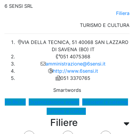
6 SENSI SRL
Filiera
TURISMO E CULTURA
VIA DELLA TECNICA, 51 40068 SAN LAZZARO
DI SAVENA (BO) IT
051 4075368
amministrazione@6sensi.it
http://www.6sensi.it
051 3370765
Smartwords
Ho.Re.Ca
Organizzazione eventi
Ristoranti e catering
Turismo e cultura
Filiere