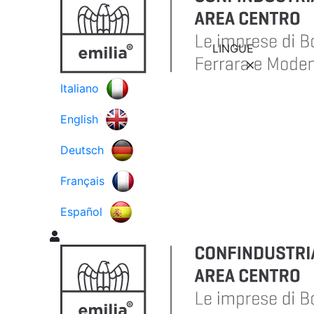
LINGUE
Italiano
English
Deutsch
Français
Español