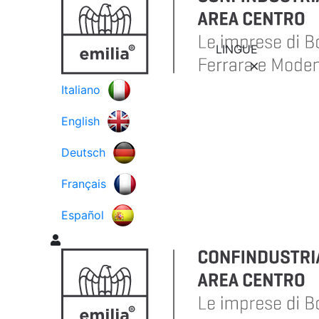
LINGUE
Italiano
English
Deutsch
Français
Español