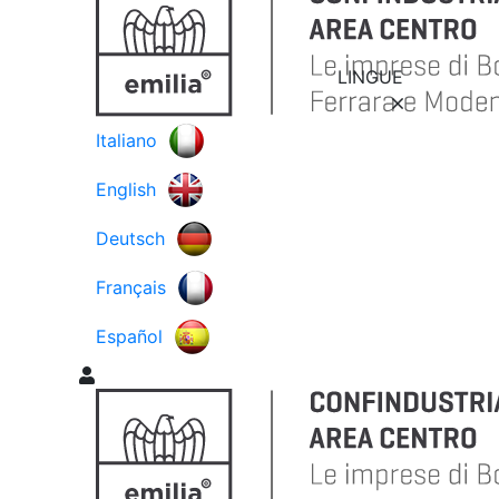
LINGUE
Italiano
English
Deutsch
Français
Español