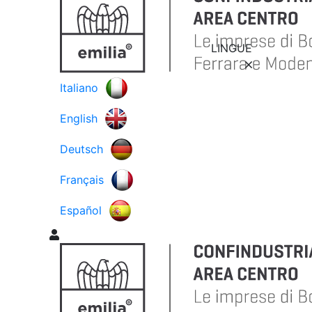
LINGUE
Italiano
English
Deutsch
Français
Español