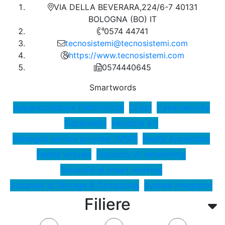
VIA DELLA BEVERARA,224/6-7 40131
BOLOGNA (BO) IT
0574 44741
tecnosistemi@tecnosistemi.com
https://www.tecnosistemi.com
0574440645
Smartwords
Apparecchiature Elettroniche
Cloud
Cybersecurity
Datacenter
Industria 4.0
Managed service provider (MSP)
Realtà Aumentata
Realtà virtuale
Soluzioni di networking
Soluzioni di smart working
Soluzioni di Storage & Computing
System integrator
Filiere