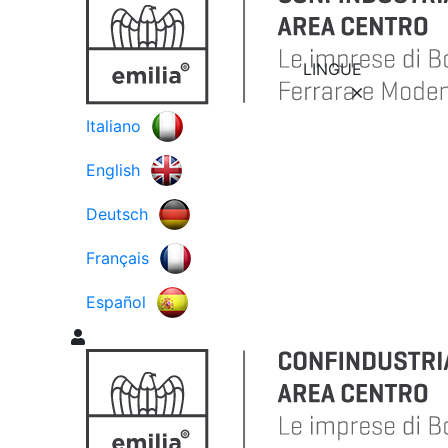
LINGUE
Italiano
English
Deutsch
Français
Español