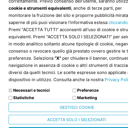
correttamente. Previo consenso dell'utente, saranno utilizz
cookie e strumenti equivalenti
, anche di terze parti, per
monitorare la fruizione del sito e proporre pubblicità mirata
saperne di più puoi visionare l'informativa estesa
cliccando
Premi "ACCETTA TUTTI" acconsenti all'uso di cookie e str
equivalenti. Premi "ACCETTA SOLO I SELEZIONATI” per sel
in modo analitico soltanto alcune tipologie di cookie, negare
consenso o revocare quello già prestato ovvero gestire le 
preferenze. Seleziona
“X”
per chiudere il banner, continuer
navigazione in assenza di cookie o altri strumenti di tracc
diversi da quelli tecnici. Le scelte espresse sono applicate 
dispositivo in utilizzo. Consulta anche la nostra
Privacy Pol
Necessari e tecnici
Preferenze
Statistiche
Marketing
GESTISCI COOKIE
ACCETTA SOLO I SELEZIONATI