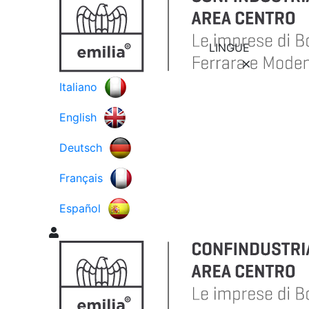
LINGUE
Italiano
English
Deutsch
Français
Español