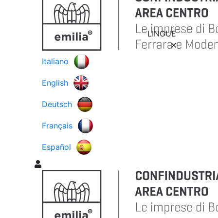
LINGUE
Italiano
English
Deutsch
Français
Español