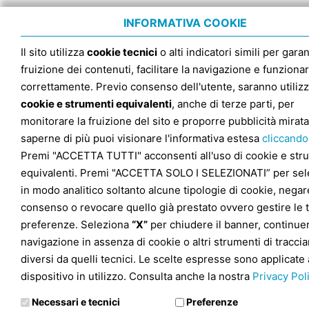
INFORMATIVA COOKIE
Il sito utilizza
cookie tecnici
o alti indicatori simili per garan
fruizione dei contenuti, facilitare la navigazione e funziona
correttamente. Previo consenso dell'utente, saranno utilizz
cookie e strumenti equivalenti
, anche di terze parti, per
monitorare la fruizione del sito e proporre pubblicità mirata
saperne di più puoi visionare l'informativa estesa
cliccando
Premi "ACCETTA TUTTI" acconsenti all'uso di cookie e str
equivalenti. Premi "ACCETTA SOLO I SELEZIONATI” per sel
in modo analitico soltanto alcune tipologie di cookie, negare
consenso o revocare quello già prestato ovvero gestire le 
preferenze. Seleziona
“X”
per chiudere il banner, continuer
navigazione in assenza di cookie o altri strumenti di tracc
diversi da quelli tecnici. Le scelte espresse sono applicate 
dispositivo in utilizzo. Consulta anche la nostra
Privacy Pol
Necessari e tecnici
Preferenze