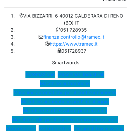
VIA BIZZARRI, 6 40012 CALDERARA DI RENO
(BO) IT
051 728935
finanza.controllo@tramec.it
https://www.tramec.it
051728937
Smartwords
Automazione
Macchinari industriali
Macchine automatiche
Macchine automatiche per il confezionamento
Macchine automatiche per l'imballaggio
Macchine e attrezzature per ceramica
Macchine edili per il cantiere e movimento terra
Motoriduttori
Motori elettrici
Organi di trasmissione