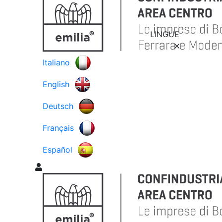
LINGUE
Italiano
English
Deutsch
Français
Español