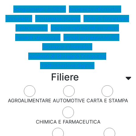
Adeguamento al GDPR
Assistenza informatica
Consulenza
Consulenza privacy
Corsi di formazione
Cybersecurity
Gestione reti ed infrastrutture
Impianti tecnologici
Servizi professionali ICT
Sicurezza informatica
Soluzioni di Storage & Computing
Trasformazione digitale
Filiere
AGROALIMENTARE
AUTOMOTIVE
CARTA E STAMPA
CHIMICA E FARMACEUTICA