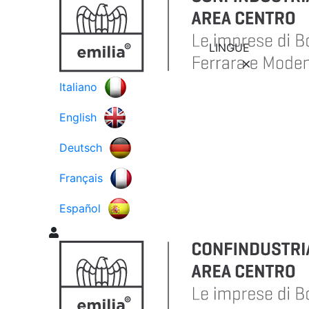
LINGUE
Italiano
English
Deutsch
Français
Español