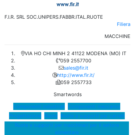
F.I.R. SRL SOC.UNIPERS.FABBR.ITAL.RUOTE
Filiera
MACCHINE
VIA HO CHI MINH 2 41122 MODENA (MO) IT
059 2557700
sales@fir.it
http://www.fir.it/
059 2557733
Smartwords
Componenti industriali
Componenti meccanici
Progettazione
Ruote
Ruote e supporti per carrelli
Ruote e supporti per macchinari per il settore
alimentare