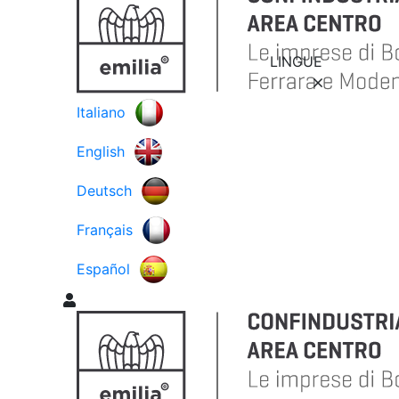
LINGUE
Italiano
English
Deutsch
Français
Español