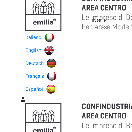
LINGUE
Italiano
English
Deutsch
Français
Español