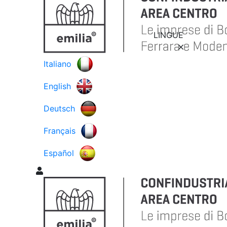
LINGUE
Italiano
English
Deutsch
Français
Español