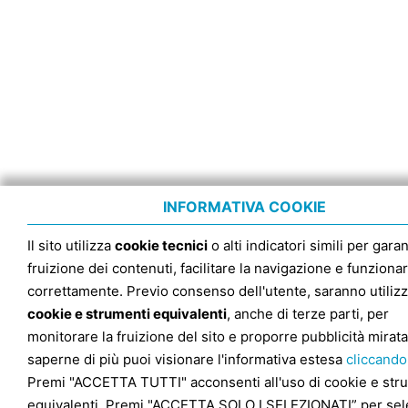
INFORMATIVA COOKIE
Il sito utilizza
cookie tecnici
o alti indicatori simili per garan
fruizione dei contenuti, facilitare la navigazione e funziona
correttamente. Previo consenso dell'utente, saranno utilizz
cookie e strumenti equivalenti
, anche di terze parti, per
monitorare la fruizione del sito e proporre pubblicità mirata
saperne di più puoi visionare l'informativa estesa
cliccando
Premi "ACCETTA TUTTI" acconsenti all'uso di cookie e str
equivalenti. Premi "ACCETTA SOLO I SELEZIONATI” per sel