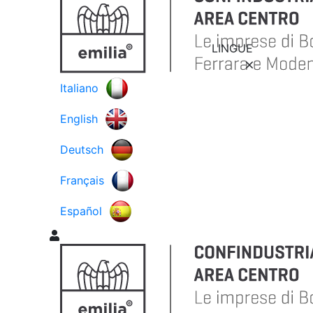
LINGUE
Italiano
English
Deutsch
Français
Español