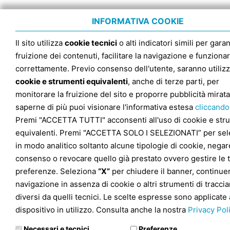
INFORMATIVA COOKIE
Il sito utilizza
cookie tecnici
o alti indicatori simili per garan
fruizione dei contenuti, facilitare la navigazione e funziona
correttamente. Previo consenso dell'utente, saranno utilizz
cookie e strumenti equivalenti
, anche di terze parti, per
monitorare la fruizione del sito e proporre pubblicità mirata
saperne di più puoi visionare l'informativa estesa
cliccando
Premi "ACCETTA TUTTI" acconsenti all'uso di cookie e str
equivalenti. Premi "ACCETTA SOLO I SELEZIONATI” per sel
in modo analitico soltanto alcune tipologie di cookie, negare
consenso o revocare quello già prestato ovvero gestire le 
preferenze. Seleziona
“X”
per chiudere il banner, continuer
navigazione in assenza di cookie o altri strumenti di tracc
diversi da quelli tecnici. Le scelte espresse sono applicate 
dispositivo in utilizzo. Consulta anche la nostra
Privacy Pol
Necessari e tecnici
Preferenze