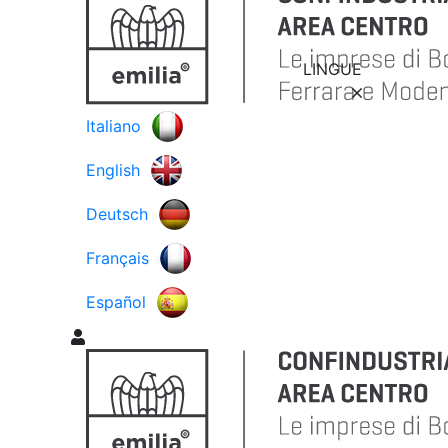
LINGUE
Italiano
English
Deutsch
Français
Español