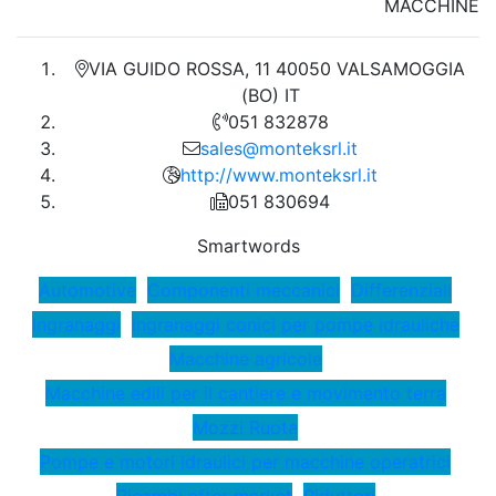
MACCHINE
VIA GUIDO ROSSA, 11 40050 VALSAMOGGIA
(BO) IT
051 832878
sales@monteksrl.it
http://www.monteksrl.it
051 830694
Smartwords
Automotive
Componenti meccanici
Differenziali
Ingranaggi
Ingranaggi conici per pompe idrauliche
Macchine agricole
Macchine edili per il cantiere e movimento terra
Mozzi Ruota
Pompe e motori idraulici per macchine operatrici
Ricambi after market
Riduttori