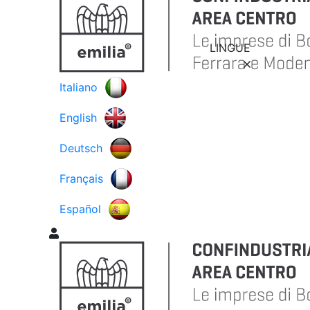
LINGUE
Italiano
English
Deutsch
Français
Español