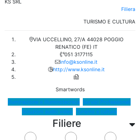
KS SRL
Filiera
TURISMO E CULTURA
VIA UCCELLINO, 27/A 44028 POGGIO
RENATICO (FE) IT
051 3177115
info@ksonline.it
http://www.ksonline.it
Smartwords
Illuminazione e illuminotecnica
Servizi Professionali
Soluzioni audio video
Turismo e cultura
Filiere