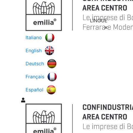
LINGUE
Italiano
English
Deutsch
Français
Español