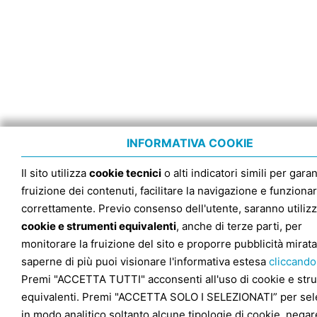
INFORMATIVA COOKIE
Il sito utilizza
cookie tecnici
o alti indicatori simili per garan
fruizione dei contenuti, facilitare la navigazione e funziona
correttamente. Previo consenso dell'utente, saranno utilizz
cookie e strumenti equivalenti
, anche di terze parti, per
monitorare la fruizione del sito e proporre pubblicità mirata
saperne di più puoi visionare l'informativa estesa
cliccando
Premi "ACCETTA TUTTI" acconsenti all'uso di cookie e str
equivalenti. Premi "ACCETTA SOLO I SELEZIONATI” per sel
in modo analitico soltanto alcune tipologie di cookie, negare