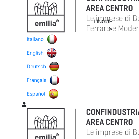
LINGUE
Italiano
English
Deutsch
Français
Español