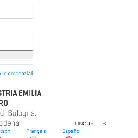
 le credenziali
LINGUE
tsch
Français
Español