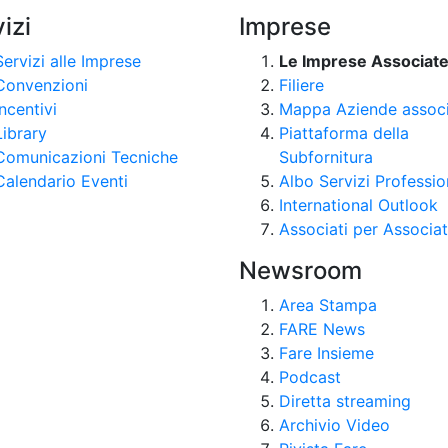
izi
Imprese
Servizi alle Imprese
Le Imprese Associat
Convenzioni
Filiere
Incentivi
Mappa Aziende assoc
Library
Piattaforma della
Comunicazioni Tecniche
Subfornitura
Calendario Eventi
Albo Servizi Professio
International Outlook
Associati per Associat
Newsroom
Area Stampa
FARE News
Fare Insieme
Podcast
Diretta streaming
Archivio Video