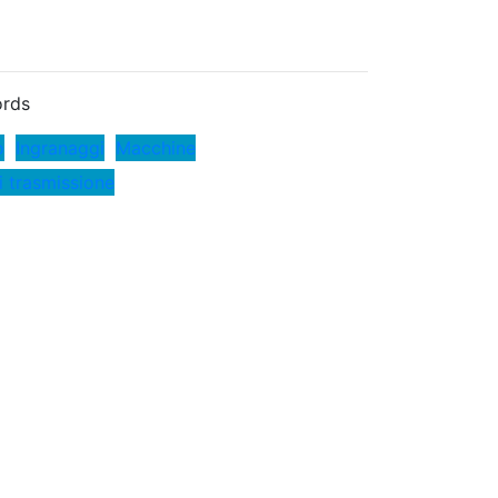
rds
o
Ingranaggi
Macchine
i trasmissione