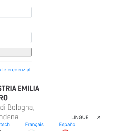
 le credenziali
LINGUE
tsch
Français
Español