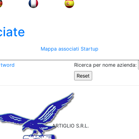
iate
Mappa associati
Startup
rtword
Ricerca per nome azienda:
ARTIGLIO S.R.L.