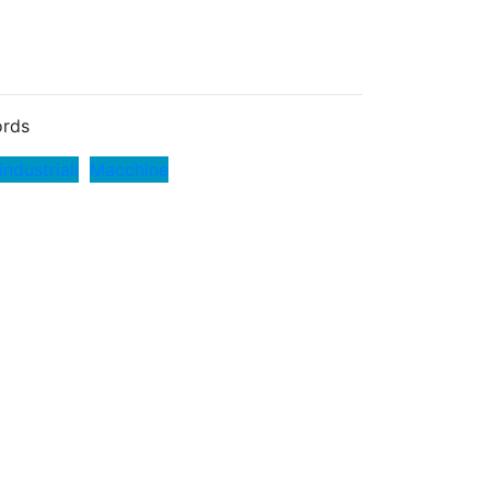
rds
industriali
Macchine