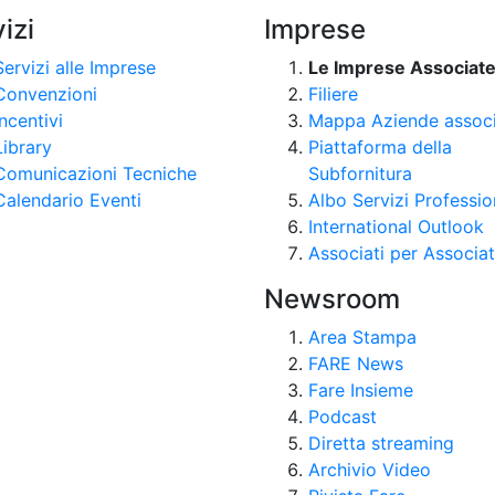
izi
Imprese
Servizi alle Imprese
Le Imprese Associat
Convenzioni
Filiere
Incentivi
Mappa Aziende assoc
Library
Piattaforma della
Comunicazioni Tecniche
Subfornitura
Calendario Eventi
Albo Servizi Professio
International Outlook
Associati per Associat
Newsroom
Area Stampa
FARE News
Fare Insieme
Podcast
Diretta streaming
Archivio Video