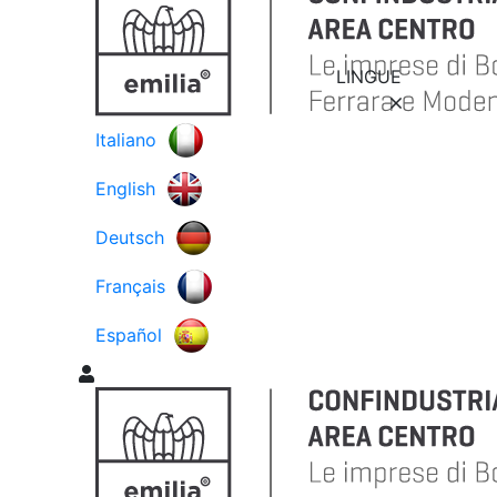
LINGUE
Italiano
English
Deutsch
Français
Español