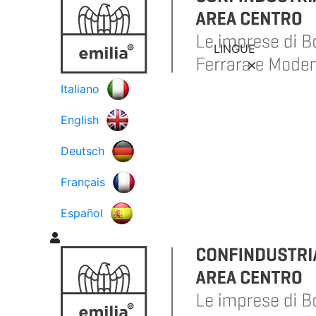
LINGUE
Italiano
English
Deutsch
Français
Español