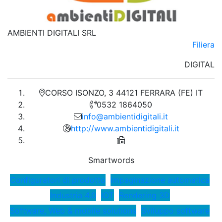
AMBIENTI DIGITALI SRL
Filiera
DIGITAL
CORSO ISONZO, 3 44121 FERRARA (FE) IT
0532 1864050
info@ambientidigitali.it
http://www.ambientidigitali.it
Smartwords
Configuratori di prodotto
Impaginazione automatica
Industria 4.0
IOT
Rendering 3D
Software, Web & mobile solutions
Sviluppo software