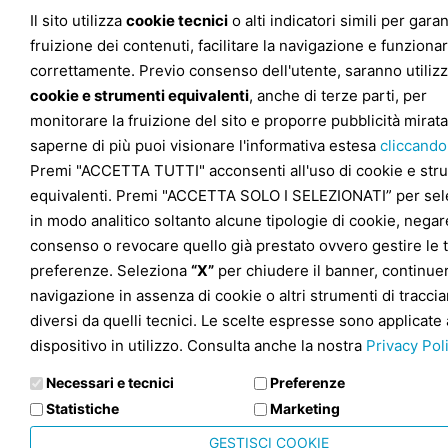
Il sito utilizza
cookie tecnici
o alti indicatori simili per garan
fruizione dei contenuti, facilitare la navigazione e funziona
correttamente. Previo consenso dell'utente, saranno utilizz
cookie e strumenti equivalenti
, anche di terze parti, per
monitorare la fruizione del sito e proporre pubblicità mirata
saperne di più puoi visionare l'informativa estesa
cliccando
Premi "ACCETTA TUTTI" acconsenti all'uso di cookie e str
equivalenti. Premi "ACCETTA SOLO I SELEZIONATI” per sel
in modo analitico soltanto alcune tipologie di cookie, negare
consenso o revocare quello già prestato ovvero gestire le 
preferenze. Seleziona
“X”
per chiudere il banner, continuer
navigazione in assenza di cookie o altri strumenti di tracc
diversi da quelli tecnici. Le scelte espresse sono applicate 
dispositivo in utilizzo. Consulta anche la nostra
Privacy Pol
Necessari e tecnici
Preferenze
Statistiche
Marketing
GESTISCI COOKIE