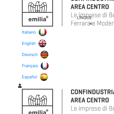
LINGUE
Italiano
English
Deutsch
Français
Español