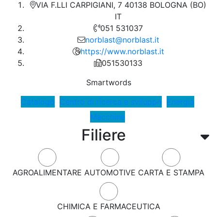
VIA F.LLI CARPIGIANI, 7 40138 BOLOGNA (BO)
IT
051 531037
norblast@norblast.it
https://www.norblast.it
051530133
Smartwords
Catalogo
Centro di ricerca e sviluppo
Energia
Macchine
Filiere
AGROALIMENTARE
AUTOMOTIVE
CARTA E STAMPA
CHIMICA E FARMACEUTICA