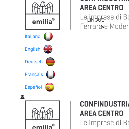
LINGUE
Italiano
English
Deutsch
Français
Español