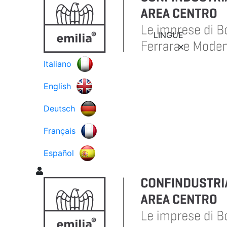
LINGUE
Italiano
English
Deutsch
Français
Español