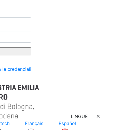
 le credenziali
LINGUE
tsch
Français
Español