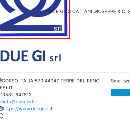
DUE GI DI CATTANI GIUSEPPE & C. S
CORSO ITALIA 570 44047 TERRE DEL RENO
Smartwo
(FE) IT
Macchin
0532 847812
info@duegisrl.it
https://www.duegisrl.it