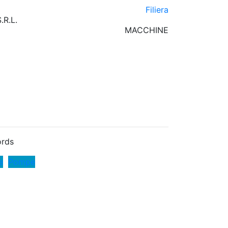
Filiera
.R.L.
MACCHINE
rds
e
Pompe