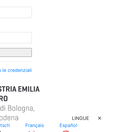
 le credenziali
LINGUE
tsch
Français
Español