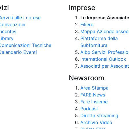
izi
Imprese
Servizi alle Imprese
Le Imprese Associat
Convenzioni
Filiere
Incentivi
Mappa Aziende assoc
Library
Piattaforma della
Comunicazioni Tecniche
Subfornitura
Calendario Eventi
Albo Servizi Professio
International Outlook
Associati per Associat
Newsroom
Area Stampa
FARE News
Fare Insieme
Podcast
Diretta streaming
Archivio Video