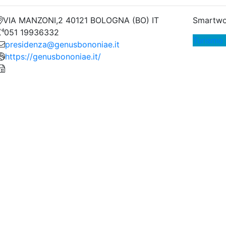
VIA MANZONI,2 40121 BOLOGNA (BO) IT
Smartwo
051 19936332
Turismo 
presidenza@genusbononiae.it
https://genusbononiae.it/