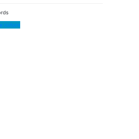
rds
e cultura