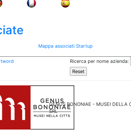
iate
Mappa associati
Startup
rtword
Ricerca per nome azienda:
GENUS BONONIAE - MUSEI DELLA C
SRL