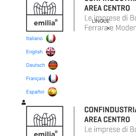
LINGUE
Italiano
English
Deutsch
Français
Español