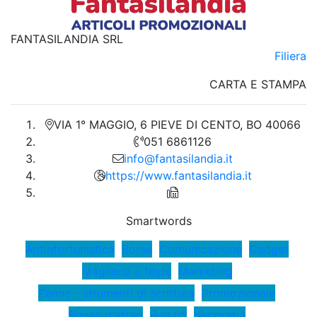
FANTASILANDIA SRL
Filiera
CARTA E STAMPA
VIA 1° MAGGIO, 6 PIEVE DI CENTO, BO 40066
051 6861126
info@fantasilandia.it
https://www.fantasilandia.it
Smartwords
Antinfortunistica
Borse
Comunicazione
Gadget
Maglieria e felpe
Marketing
Penne - strumenti di scrittura
Promozionale
Regali d'affari
Roll up
Serigrafia