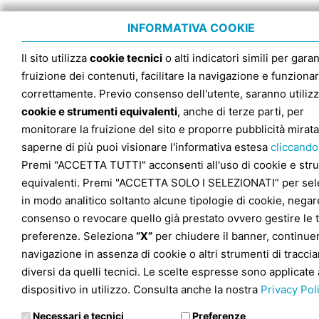
INFORMATIVA COOKIE
Il sito utilizza
cookie tecnici
o alti indicatori simili per garan
fruizione dei contenuti, facilitare la navigazione e funziona
correttamente. Previo consenso dell'utente, saranno utilizz
cookie e strumenti equivalenti
, anche di terze parti, per
monitorare la fruizione del sito e proporre pubblicità mirata
saperne di più puoi visionare l'informativa estesa
cliccando
Premi "ACCETTA TUTTI" acconsenti all'uso di cookie e str
equivalenti. Premi "ACCETTA SOLO I SELEZIONATI” per sel
in modo analitico soltanto alcune tipologie di cookie, negare
consenso o revocare quello già prestato ovvero gestire le 
preferenze. Seleziona
“X”
per chiudere il banner, continuer
navigazione in assenza di cookie o altri strumenti di tracc
diversi da quelli tecnici. Le scelte espresse sono applicate 
dispositivo in utilizzo. Consulta anche la nostra
Privacy Pol
Necessari e tecnici
Preferenze