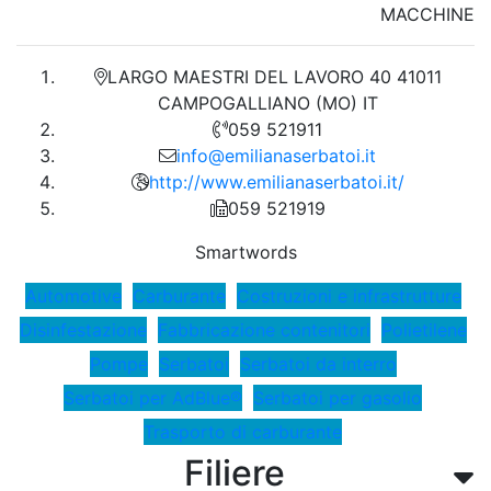
MACCHINE
LARGO MAESTRI DEL LAVORO 40 41011
CAMPOGALLIANO (MO) IT
059 521911
info@emilianaserbatoi.it
http://www.emilianaserbatoi.it/
059 521919
Smartwords
Automotive
Carburante
Costruzioni e infrastrutture
Disinfestazione
Fabbricazione contenitori
Polietilene
Pompe
Serbatoi
Serbatoi da interro
Serbatoi per AdBlue®
Serbatoi per gasolio
Trasporto di carburante
Filiere