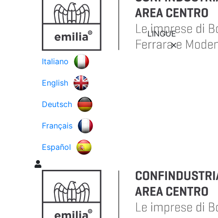
LINGUE
Italiano
English
Deutsch
Français
Español