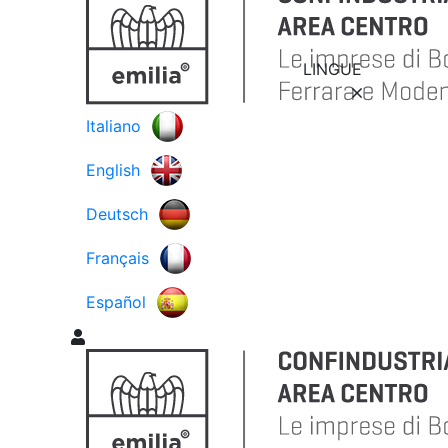
LINGUE
Italiano
English
Deutsch
Français
Español