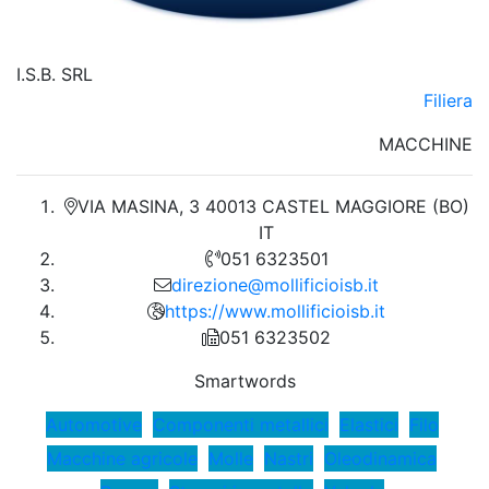
I.S.B. SRL
Filiera
MACCHINE
VIA MASINA, 3 40013 CASTEL MAGGIORE (BO)
IT
051 6323501
direzione@mollificioisb.it
https://www.mollificioisb.it
051 6323502
Smartwords
Automotive
Componenti metallici
Elastici
Filo
Macchine agricole
Molle
Nastri
Oleodinamica