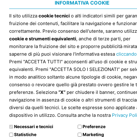
INFORMATIVA COOKIE
Il sito utilizza
cookie tecnici
o alti indicatori simili per garan
fruizione dei contenuti, facilitare la navigazione e funziona
correttamente. Previo consenso dell'utente, saranno utilizz
cookie e strumenti equivalenti
, anche di terze parti, per
monitorare la fruizione del sito e proporre pubblicità mirata
saperne di più puoi visionare l'informativa estesa
cliccando
Premi "ACCETTA TUTTI" acconsenti all'uso di cookie e str
equivalenti. Premi "ACCETTA SOLO I SELEZIONATI” per sel
in modo analitico soltanto alcune tipologie di cookie, negare
consenso o revocare quello già prestato ovvero gestire le 
preferenze. Seleziona
“X”
per chiudere il banner, continuer
navigazione in assenza di cookie o altri strumenti di tracc
diversi da quelli tecnici. Le scelte espresse sono applicate 
dispositivo in utilizzo. Consulta anche la nostra
Privacy Pol
Necessari e tecnici
Preferenze
Statistiche
Marketing