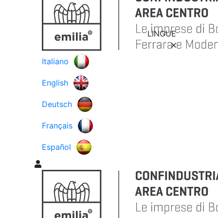
LINGUE
Italiano
English
Deutsch
Français
Español