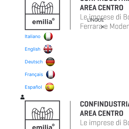
LINGUE
Italiano
English
Deutsch
Français
Español