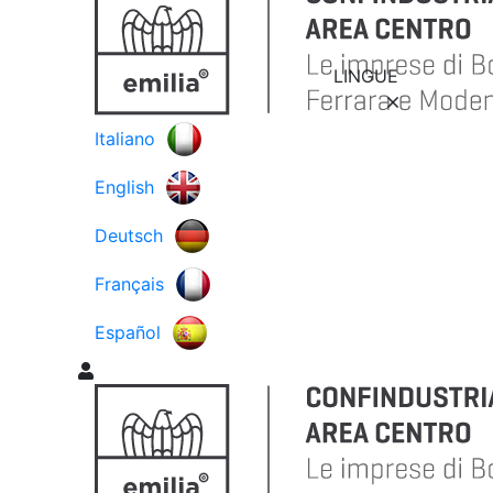
LINGUE
Italiano
English
Deutsch
Français
Español