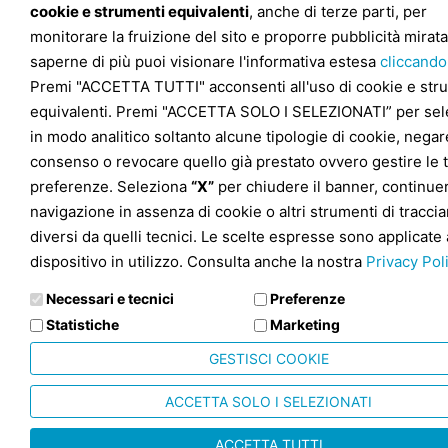
cookie e strumenti equivalenti
, anche di terze parti, per
monitorare la fruizione del sito e proporre pubblicità mirata
saperne di più puoi visionare l'informativa estesa
cliccando
Premi "ACCETTA TUTTI" acconsenti all'uso di cookie e str
equivalenti. Premi "ACCETTA SOLO I SELEZIONATI” per sel
in modo analitico soltanto alcune tipologie di cookie, negare
consenso o revocare quello già prestato ovvero gestire le 
preferenze. Seleziona
“X”
per chiudere il banner, continuer
navigazione in assenza di cookie o altri strumenti di tracc
diversi da quelli tecnici. Le scelte espresse sono applicate 
dispositivo in utilizzo. Consulta anche la nostra
Privacy Pol
Necessari e tecnici
Preferenze
Statistiche
Marketing
GESTISCI COOKIE
ACCETTA SOLO I SELEZIONATI
ACCETTA TUTTI