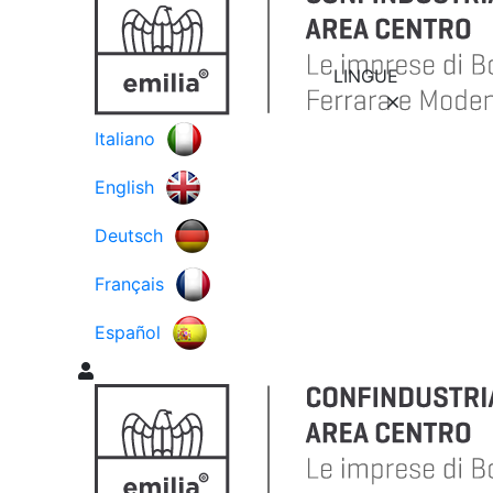
LINGUE
Italiano
English
Deutsch
Français
Español