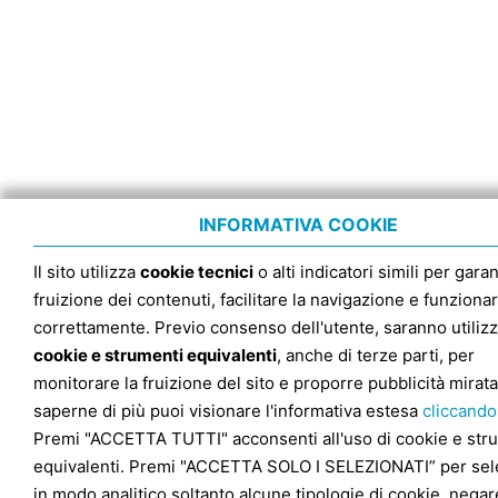
INFORMATIVA COOKIE
Il sito utilizza
cookie tecnici
o alti indicatori simili per garan
fruizione dei contenuti, facilitare la navigazione e funziona
correttamente. Previo consenso dell'utente, saranno utilizz
cookie e strumenti equivalenti
, anche di terze parti, per
monitorare la fruizione del sito e proporre pubblicità mirata
saperne di più puoi visionare l'informativa estesa
cliccando
Premi "ACCETTA TUTTI" acconsenti all'uso di cookie e str
equivalenti. Premi "ACCETTA SOLO I SELEZIONATI” per sel
in modo analitico soltanto alcune tipologie di cookie, negare