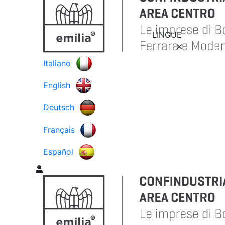
LINGUE
Italiano
English
Deutsch
Français
Español