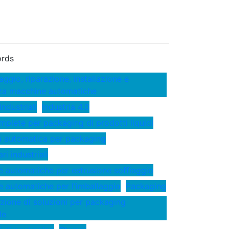
rds
ggio, riparazione, installazione e
za macchine automatiche
industriali
Industria 4.0
mplete per packaging di prodotti liquidi
a automatica per packaging
i industriali
 automatiche per estrusione soffiaggio
 automatiche per l'imballaggio
Packaging
zione di soluzioni per packaging
le