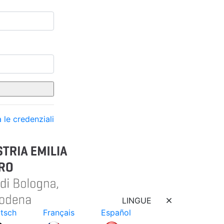
 le credenziali
LINGUE
tsch
Français
Español