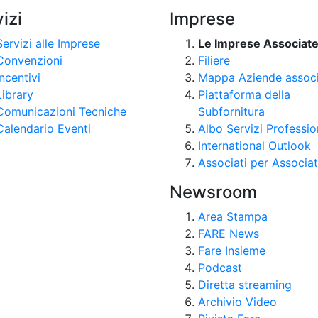
izi
Imprese
Servizi alle Imprese
Le Imprese Associat
Convenzioni
Filiere
Incentivi
Mappa Aziende assoc
Library
Piattaforma della
Comunicazioni Tecniche
Subfornitura
Calendario Eventi
Albo Servizi Professio
International Outlook
Associati per Associat
Newsroom
Area Stampa
FARE News
Fare Insieme
Podcast
Diretta streaming
Archivio Video