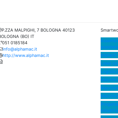
P.ZZA MALPIGHI, 7 BOLOGNA 40123
Smartwo
BOLOGNA (BO) IT
Assembla
051 0185184
assisten
info@alphamac.it
Impianti 
http://www.alphamac.it
Linee co
Logistic
Macchinar
Macchine
Macchine
Progetta
industria