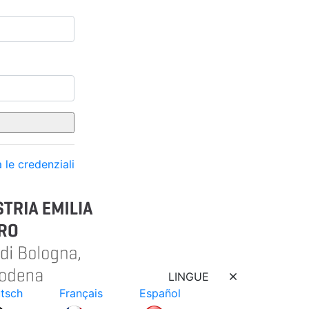
 le credenziali
LINGUE
tsch
Français
Español