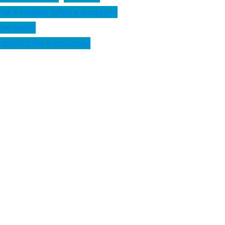
ne e vendita infissi e accessori
ne mobili
azioni civili e industriali