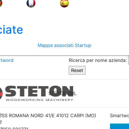
iate
Mappa associati
Startup
rtword
Ricerca per nome azienda:
STETON SRL
SS ROMANA NORD 41/E 41012 CARPI (MO)
Smartwo
IT
Design 