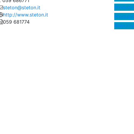
059 686771
Produzio
steton@steton.it
http://www.steton.it
Produzio
059 681774
Ristruttur