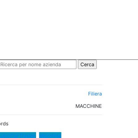
Filiera
MACCHINE
rds
Auto/Car Design
Macchine