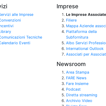
izi
Imprese
Servizi alle Imprese
Le Imprese Associat
Convenzioni
Filiere
Incentivi
Mappa Aziende assoc
Library
Piattaforma della
Comunicazioni Tecniche
Subfornitura
Calendario Eventi
Albo Servizi Professio
International Outlook
Associati per Associat
Newsroom
Area Stampa
FARE News
Fare Insieme
Podcast
Diretta streaming
Archivio Video