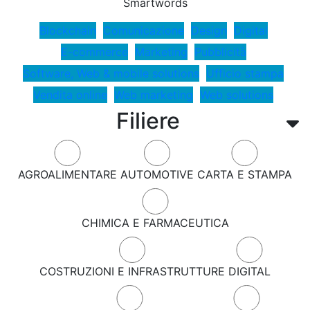
Smartwords
Blockchain
Comunicazione
Design
Digital
E-commerce
Marketing
Pubblicità
Software, Web & mobile solutions
Ufficio stampa
Vendita online
Web marketing
Web solutions
Filiere
AGROALIMENTARE
AUTOMOTIVE
CARTA E STAMPA
CHIMICA E FARMACEUTICA
COSTRUZIONI E INFRASTRUTTURE
DIGITAL