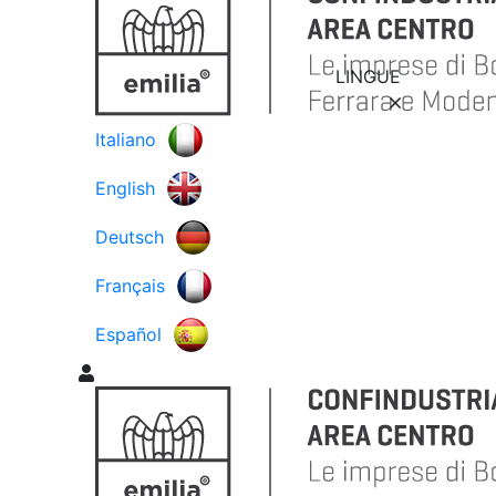
LINGUE
Italiano
English
Deutsch
Français
Español