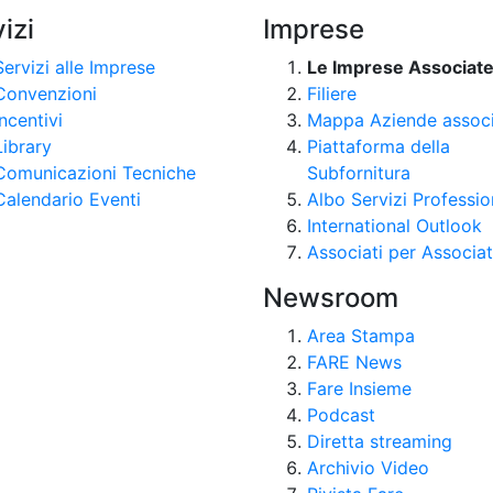
izi
Imprese
Servizi alle Imprese
Le Imprese Associat
Convenzioni
Filiere
Incentivi
Mappa Aziende assoc
Library
Piattaforma della
Comunicazioni Tecniche
Subfornitura
Calendario Eventi
Albo Servizi Professio
International Outlook
Associati per Associat
Newsroom
Area Stampa
FARE News
Fare Insieme
Podcast
Diretta streaming
Archivio Video