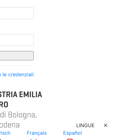
 le credenziali
LINGUE
tsch
Français
Español