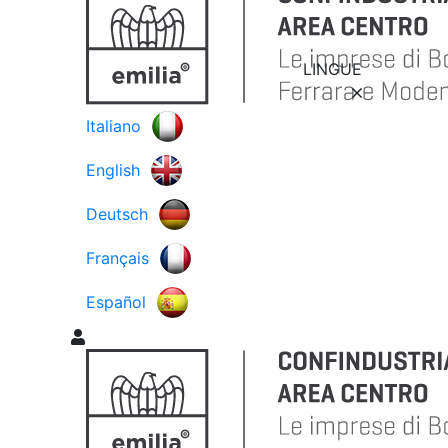
LINGUE
Italiano
English
Deutsch
Français
Español