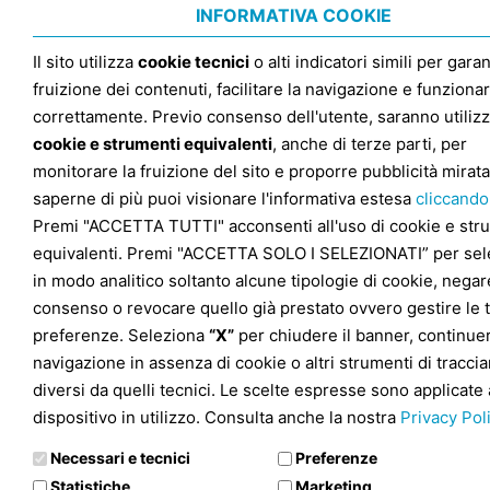
INFORMATIVA COOKIE
Il sito utilizza
cookie tecnici
o alti indicatori simili per garan
fruizione dei contenuti, facilitare la navigazione e funziona
correttamente. Previo consenso dell'utente, saranno utilizz
cookie e strumenti equivalenti
, anche di terze parti, per
monitorare la fruizione del sito e proporre pubblicità mirata
saperne di più puoi visionare l'informativa estesa
cliccando
Premi "ACCETTA TUTTI" acconsenti all'uso di cookie e str
equivalenti. Premi "ACCETTA SOLO I SELEZIONATI” per sel
in modo analitico soltanto alcune tipologie di cookie, negare
consenso o revocare quello già prestato ovvero gestire le 
preferenze. Seleziona
“X”
per chiudere il banner, continuer
navigazione in assenza di cookie o altri strumenti di tracc
diversi da quelli tecnici. Le scelte espresse sono applicate 
dispositivo in utilizzo. Consulta anche la nostra
Privacy Pol
Necessari e tecnici
Preferenze
Statistiche
Marketing