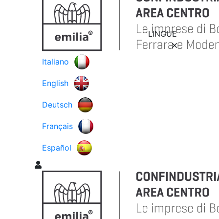
LINGUE
Italiano
English
Deutsch
Français
Español