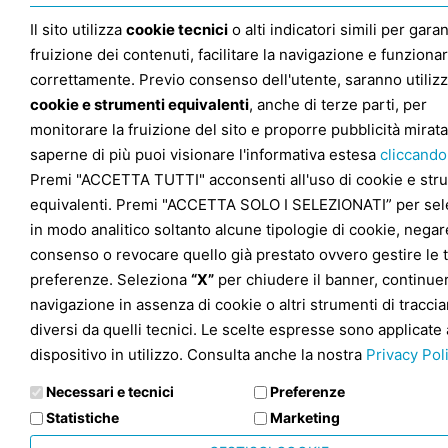
Il sito utilizza
cookie tecnici
o alti indicatori simili per garan
fruizione dei contenuti, facilitare la navigazione e funziona
correttamente. Previo consenso dell'utente, saranno utilizz
cookie e strumenti equivalenti
, anche di terze parti, per
monitorare la fruizione del sito e proporre pubblicità mirata
saperne di più puoi visionare l'informativa estesa
cliccando
Premi "ACCETTA TUTTI" acconsenti all'uso di cookie e str
equivalenti. Premi "ACCETTA SOLO I SELEZIONATI” per sel
in modo analitico soltanto alcune tipologie di cookie, negare
consenso o revocare quello già prestato ovvero gestire le 
preferenze. Seleziona
“X”
per chiudere il banner, continuer
navigazione in assenza di cookie o altri strumenti di tracc
diversi da quelli tecnici. Le scelte espresse sono applicate 
dispositivo in utilizzo. Consulta anche la nostra
Privacy Pol
Necessari e tecnici
Preferenze
Statistiche
Marketing