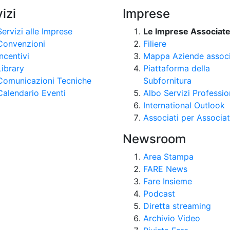
izi
Imprese
Servizi alle Imprese
Le Imprese Associat
Convenzioni
Filiere
Incentivi
Mappa Aziende assoc
Library
Piattaforma della
Comunicazioni Tecniche
Subfornitura
Calendario Eventi
Albo Servizi Professio
International Outlook
Associati per Associat
Newsroom
Area Stampa
FARE News
Fare Insieme
Podcast
Diretta streaming
Archivio Video