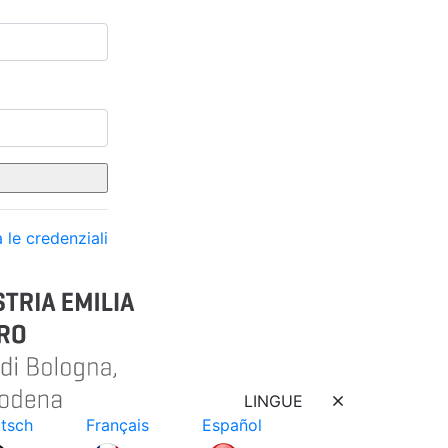
 le credenziali
LINGUE
tsch
Français
Español